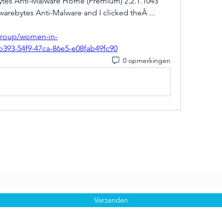
ytes Anti-Malware Home (Premium) 2.2.1.1043 
lwarebytes Anti-Malware and I clicked theÂ ... 
/group/women-in-
b393-54f9-47ca-86e5-e08fab49fc90
0 opmerkingen
Inschrijfformulier
Verzenden