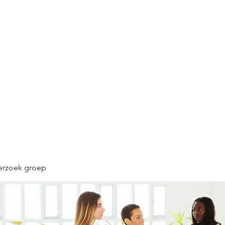
UNNEL
n opleveren
erzoek groep