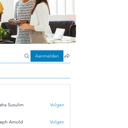
Aanmelden
aha Susulim
Volgen
eph Arnold
Volgen