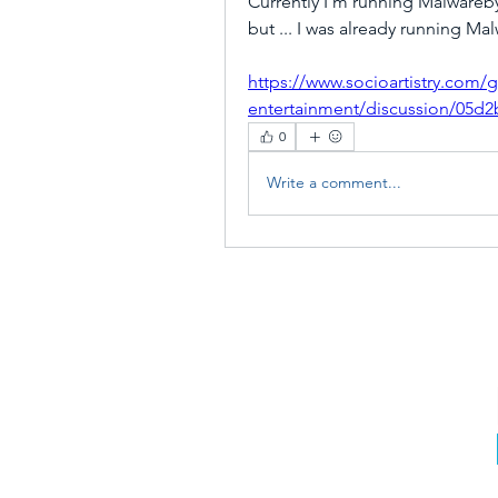
Currently I'm running Malwareb
but ... I was already running Ma
https://www.socioartistry.com
entertainment/discussion/05d2
0
Write a comment...