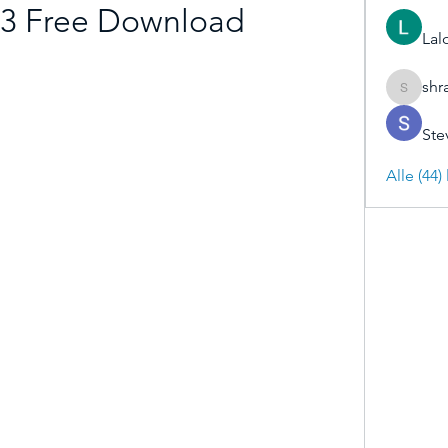
43 Free Download
Lal
shr
shraddh
Ste
Alle (44