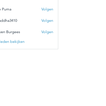
o Puma
Volgen
addha3410
Volgen
a3410
ven Burgees
Volgen
) leden bekijken