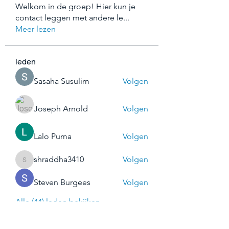
Welkom in de groep! Hier kun je
contact leggen met andere le
...
Meer lezen
leden
Sasaha Susulim
Volgen
Joseph Arnold
Volgen
Lalo Puma
Volgen
shraddha3410
Volgen
shraddha3410
Steven Burgees
Volgen
Alle (44) leden bekijken