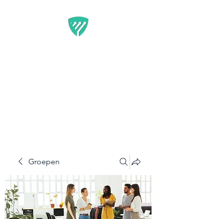
BEST IT SERVICE -
GUARDFUNNEL
Flexibele Marketing-
oplossingen die resultaten
opleveren
Groepen