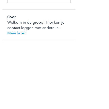
Over
Welkom in de groep! Hier kun je
contact leggen met andere le
...
Meer lezen
leden
Sasaha Susulim
Volgen
Joseph Arnold
Volgen
Lalo Puma
Volgen
shraddha3410
Volgen
shraddha3410
Steven Burgees
Volgen