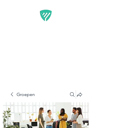
BEST IT SERVICE -
GUARDFUNNEL
Flexibele Marketing-
oplossingen die resultaten
opleveren
Groepen