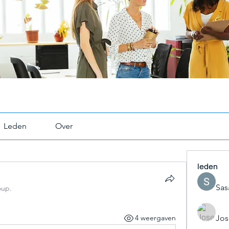
Leden
Over
leden
Sas
oup.
Jos
4 weergaven