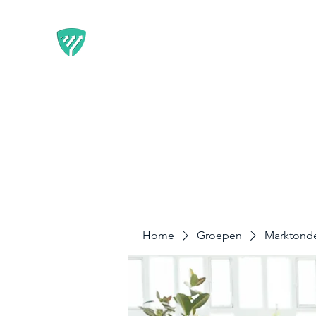
BEST IT SERVICE - GUARDF
Flexibele Marketing-oplossingen die resultate
Home
Diensten
Disclaimer & Privacy
Home
Groepen
Marktond