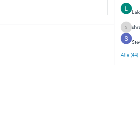
Lal
shr
shraddh
Ste
Alle (44
Inschrijfformulier