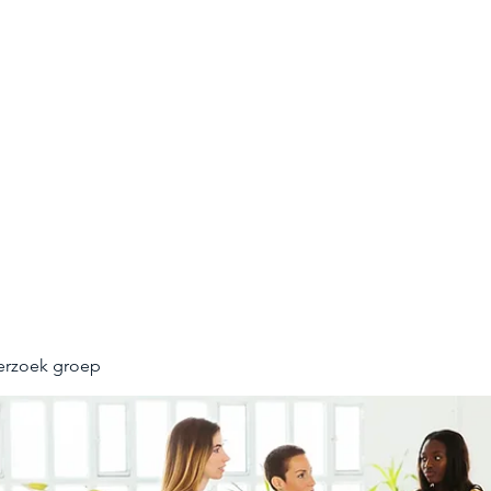
UNNEL
n opleveren
erzoek groep