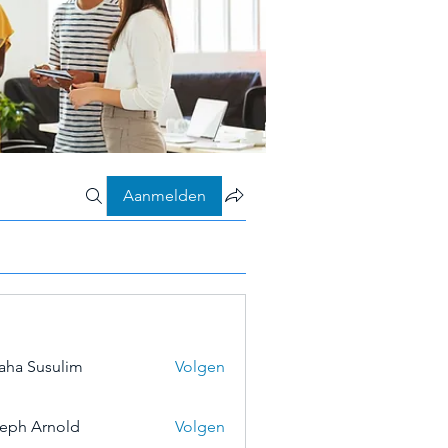
Aanmelden
aha Susulim
Volgen
eph Arnold
Volgen