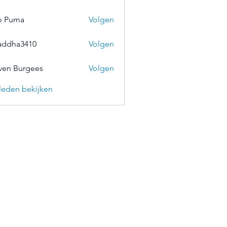
o Puma
Volgen
addha3410
Volgen
a3410
ven Burgees
Volgen
) leden bekijken