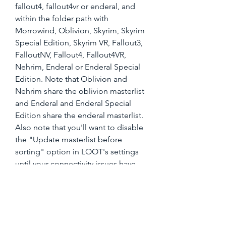
fallout4, fallout4vr or enderal, and 
within the folder path with 
Morrowind, Oblivion, Skyrim, Skyrim 
Special Edition, Skyrim VR, Fallout3, 
FalloutNV, Fallout4, Fallout4VR, 
Nehrim, Enderal or Enderal Special 
Edition. Note that Oblivion and 
Nehrim share the oblivion masterlist 
and Enderal and Enderal Special 
Edition share the enderal masterlist. 
Also note that you'll want to disable 
the "Update masterlist before 
sorting" option in LOOT's settings 
until your connectivity issues have 
been resolved.
Though it didn't make the original 
game, the Party Escort Bot did 
eventually make it into two 