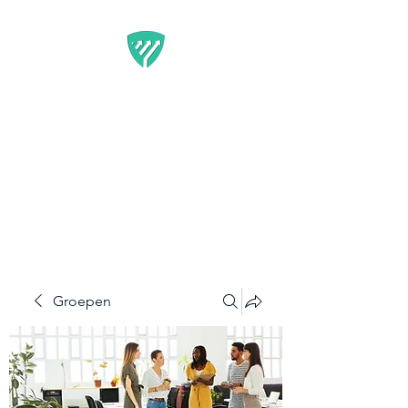
BEST IT SERVICE -
GUARDFUNNEL
Flexibele Marketing-
oplossingen die resultaten
opleveren
Groepen