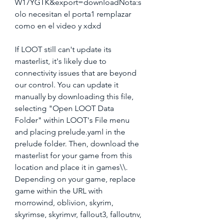
W17YGTK&export=downloadNota:s
olo necesitan el porta1 remplazar 
como en el video y xdxd
If LOOT still can't update its 
masterlist, it's likely due to 
connectivity issues that are beyond 
our control. You can update it 
manually by downloading this file, 
selecting "Open LOOT Data 
Folder" within LOOT's File menu 
and placing prelude.yaml in the 
prelude folder. Then, download the 
masterlist for your game from this 
location and place it in games\\. 
Depending on your game, replace 
game within the URL with 
morrowind, oblivion, skyrim, 
skyrimse, skyrimvr, fallout3, falloutnv, 