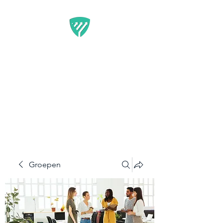
BEST IT SERVICE -
GUARDFUNNEL
Flexibele Marketing-
oplossingen die resultaten
opleveren
Groepen