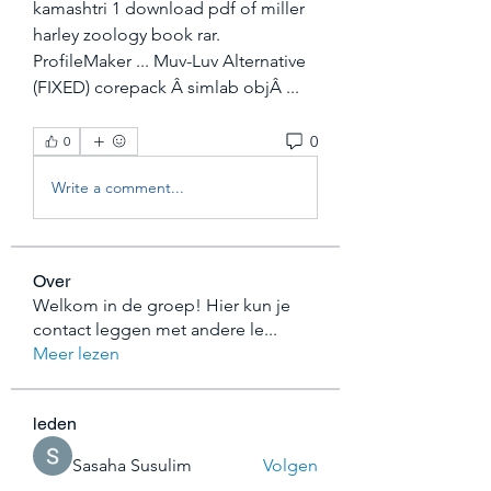
kamashtri 1 download pdf of miller 
harley zoology book rar. 
ProfileMaker ... Muv-Luv Alternative 
(FIXED) corepack Â simlab objÂ ... 
0
0
Write a comment...
Over
Welkom in de groep! Hier kun je
contact leggen met andere le
...
Meer lezen
leden
Sasaha Susulim
Volgen