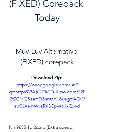
(FIXED) Corepack 
Today
Muv-Luv Alternative 
(FIXED) corepack
Download Zip: 
https://www.google.com/url?
q=https%3A%2F%2Furluso.com%2F
2tZCMQ&sa=D&sntz=1&usg=AOvV
aw0JXamWvaRX3Gp-X61xQw-d
Nm9835 1p 2s.zip [Extra speed] 