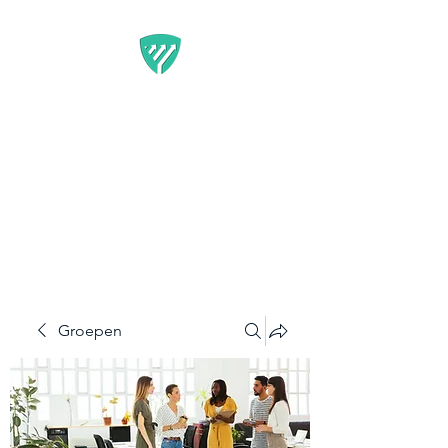
BEST IT SERVICE -
GUARDFUNNEL
Flexibele Marketing-
oplossingen die resultaten
opleveren
Groepen