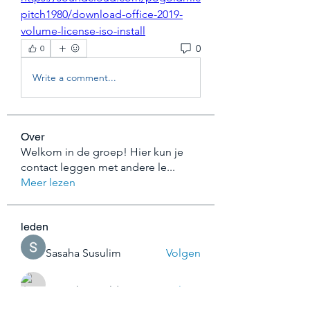
pitch1980/download-office-2019-
volume-license-iso-install
0
0
Write a comment...
Over
Welkom in de groep! Hier kun je
contact leggen met andere le
...
Meer lezen
leden
Sasaha Susulim
Volgen
Joseph Arnold
Volgen