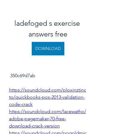
ladefoged s exercise 
answers free
DOWNLOAD
 350c69d7ab
https://soundcloud.com/ploxinztinc
to/quickbooks-pos-2013-validation-
code-crack
https://soundcloud.com/lacewatho/
adobe-pagemaker-70-free-
download-crack-version
https://soundcloud.com/pogoldmic