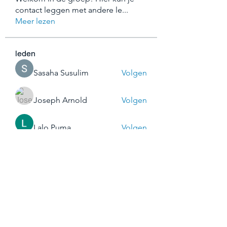
contact leggen met andere le
...
Meer lezen
leden
Sasaha Susulim
Volgen
Joseph Arnold
Volgen
Lalo Puma
Volgen
shraddha3410
Volgen
shraddha3410
Steven Burgees
Volgen
Alle (44) leden bekijken