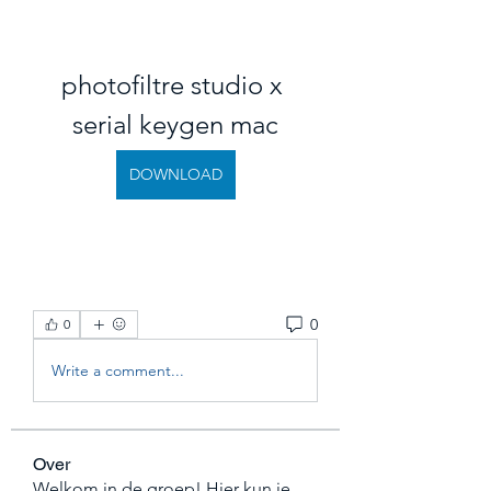
photofiltre studio x 
serial keygen mac
DOWNLOAD
0
0
Write a comment...
Over
Welkom in de groep! Hier kun je