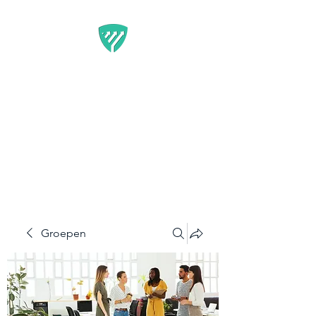
BEST IT SERVICE -
GUARDFUNNEL
Flexibele Marketing-
oplossingen die resultaten
opleveren
Groepen