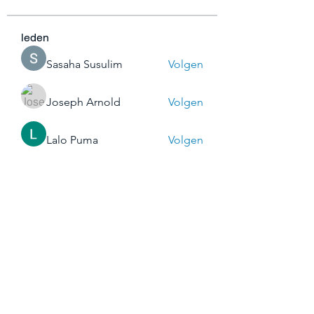
leden
Sasaha Susulim
Volgen
Joseph Arnold
Volgen
Lalo Puma
Volgen
shraddha3410
Volgen
shraddha3410
Steven Burgees
Volgen
Alle (44) leden bekijken