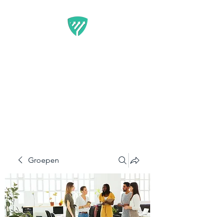
BEST IT SERVICE -
GUARDFUNNEL
Flexibele Marketing-
oplossingen die resultaten
opleveren
Groepen