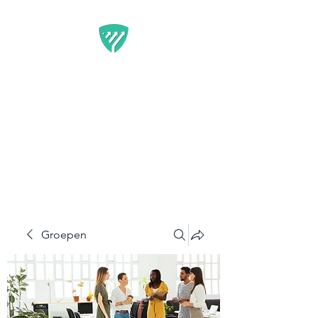
BEST IT SERVICE -
GUARDFUNNEL
Flexibele Marketing-
oplossingen die resultaten
opleveren
Groepen