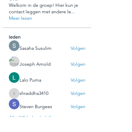
Welkom in de groep! Hier kun je
contact leggen met andere le
...
Meer lezen
leden
Sasaha Susulim
Volgen
Joseph Arnold
Volgen
Lalo Puma
Volgen
shraddha3410
Volgen
shraddha3410
Steven Burgees
Volgen
Alle (44) leden bekijken