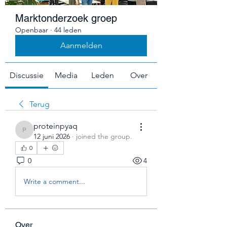
Marktonderzoek groep
Openbaar
·
44 leden
Aanmelden
Discussie
Media
Leden
Over
Terug
proteinpyaq
proteinpyaq
12 juni 2026
·
joined the group.
0
0
4
Write a comment...
Over